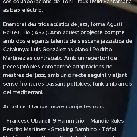
ses
col.laboracions de Toni Traus i Miki Santamaria
as baix elèctric.
Enamorat des trios acústics de jazz, forma Agustí
projecte compte
Borrell Trio ( AB3 ). Amb aquest
amb dos elegants talents de s'escena jazzística de
Catalunya;
Luis González as piano i Pedrito
Martínez as contrabaix. Amb un repertori de
peces
pròpies com també adaptacions de
mestres del jazz, amb un directe seguint
viatjant
sense fronteres passant pel blues, funk amb arrels
del mediterrani.
Actualment també toca en projectes com:
- Francesc Ubanell '9 Hamm trio' - Mandie Rules -
Pedrito Martínez - Smoking Bambino -
Tòfol