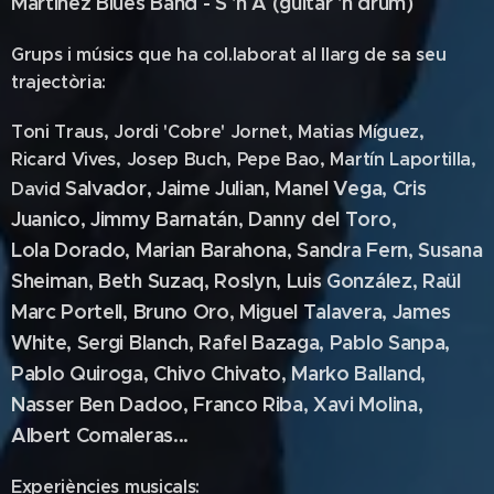
Martínez Blues Band - S 'n A (guitar 'n drum)
Grups i músics que ha col.laborat al llarg de sa seu
trajectòria:
Toni Traus, Jordi 'Cobre' Jornet, Matias Míguez,
Ricard Vives, Josep Buch, Pepe Bao, Martín Laportilla,
Salvador, Jaime Julian, Manel Vega, Cris
David
Juanico, Jimmy Barnatán, Danny del Toro,
Lola
Dorado, Marian Barahona, Sandra Fern, Susana
Sheiman, Beth Suzaq, Roslyn, Luis González, Raül
Marc Portell,
Bruno Oro, Miguel Talavera, James
White, Sergi Blanch, Rafel Bazaga, Pablo Sanpa,
Pablo Quiroga, Chivo
Chivato, Marko Balland,
Nasser Ben Dadoo, Franco Riba, Xavi Molina,
Albert Comaleras...
Experiències musicals: