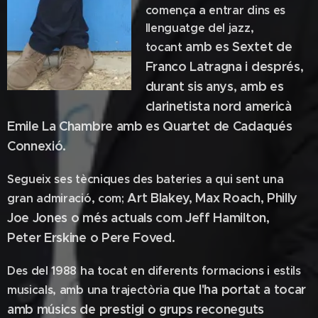
comença a entrar dins es
llenguatge del jazz,
amb es Sextet de
tocant
Franco Latragna i després,
durant sis anys, amb es
clarinetista
nord americà
Emile La Chambre amb es Quartet de Cadaqués
Connexió.
Segueix ses tècniques des bateries a qui sent una
Art Blakey, Max Roach, Philly
gran admiració, com;
Joe Jones o més actuals com Jeff Hamilton,
Peter
Erskine o Pere Foved.
Des del 1988 ha tocat en diferents formacions i estils
que l'ha portat a tocar
musicals, amb una trajectòria
amb músics de prestigi o grups reconeguts