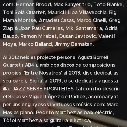
com:
Herman Brood, Max Sunyer trio, Toto Blanke,
Toni Solà Quartet, Maurici i Liba
Villavecchia, Big
Mama Montse, Amadeu Casas, Marco Cinelli, Greg
Zlap & Joan
Pau Cumellas, Miki Santamaria, Adrià
Bauzó, Ramon Mirabet, Dusan Jevtovic, Valentí
Moya,
Marko Balland, Jimmy Barnatan.
Al 2012 neix es projecte personal Agustí Borrell
composicions
Quartet ( AB4 ), amb dos discos de
pròpies, 'Entre Nosatros' al 2013, disc dedicat as
seu pare i, 'Sicília'
al 2019, disc dedicat a aquesta
illa.
'JAZZ SENSE FRONTERES' tal com ho descriu
el Sr. José Miguel López de
Rádio3, acompanyat
per uns enginyosos i virtuosos músics com: Marc
Mas as
piano, Pedrito Martínez as baix elèctric,
Tòfol Martínez a sa guitarra elèctrica, i